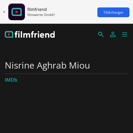
filmfriend
Télécharger
filmwerte GmbH
Nisrine Aghrab Miou
IMDb