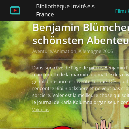
Bibliothèque Invité.e.s
Films 
France
Benjamin Blümchen
schönsten Abenteu
Aventure/Animation, Allemagne 2006
Dans son rêve de l'âge de pierre, Benjamin l
mammouth de la marmite du maître des cav
gentil dinosaure et invente la roue. Dès qu'il 
rencontre Bibi Blocksberg et ne veut pas croi
sorcière. Voler est la meilleure chose qui s
le journal de Karla Kolumna organise un con
Benjamin doit bien sûr y participer et se me
Voir plus
l'imaginaire Baron Zwiebelschreck. Trois pe
gagnera la compétition...