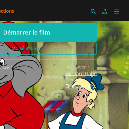
ections
Démarrer le film
Ma sélection
Réalisation :
6 ANS
Gerhard Hahn
Scénario :
Elfie Donnelly