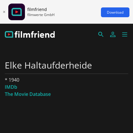
filmfriend
Download
filmwerte GmbH
Elke Haltaufderheide
* 1940
IMDb
The Movie Database