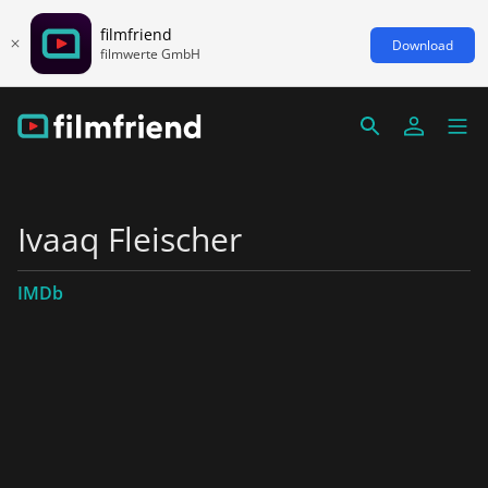
filmfriend
Download
filmwerte GmbH
Ivaaq Fleischer
IMDb