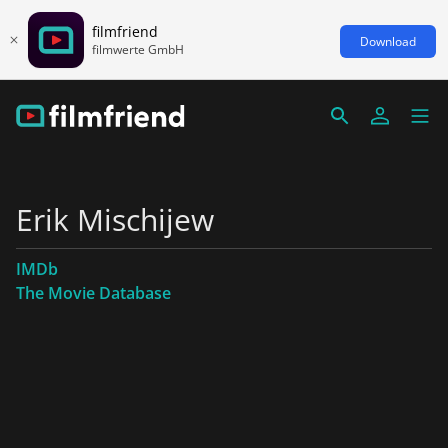
filmfriend
Download
filmwerte GmbH
Erik Mischijew
IMDb
The Movie Database